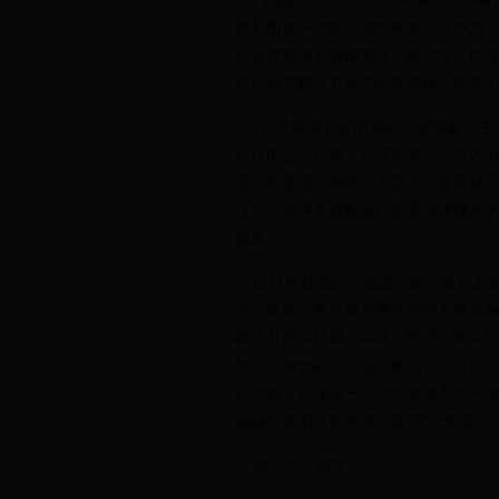
“卓越的全球城市，意味着始终保有
是不断提升的城市能级和核心竞争力。
以来世界城市版图发现，威尼斯、伦敦
有持续不断提升城市能级和核心竞争
“全球城市不是简单的产业集聚、生
括跨国公司总部、全球研发中心在内
流、信息流、物流、人流，以及良好充
认为，全球资源配置功能是全球城市
越高。
坚持对标顶级、创造一流，成为上海
中心建设，重点就是要把增强全球金
断提升市场规模与能级，提高国际化程
年，上海金融市场成交额达1428万
心功能，必须进一步加快金融市场开
金融市场的互联互通，推动“上海金”
提升经济密度