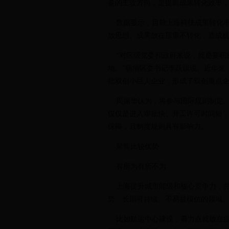
要的主攻方向，是提高成果转化效率
数据显示，目前上海科技成果转化率仅
放思想。成果放在那里不转化，造成机
“对区级党委和政府来说，就是要积
地。”杨浦区委书记李跃旗说。近年来
批双创小巨人企业，形成了双创重点
周振华认为，将参与国际规则制定、
仅仅是进入审批快、开工许可时间短
保障，且制度规则具有影响力。
聚焦比较优势
有所为有所不为
上海提升城市能级和核心竞争力，并
势、长期可持续、不易被模仿的领域
比如航运中心建设，着力点就放在提