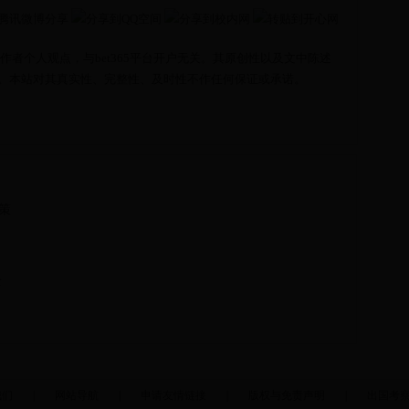
作者个人观点，与bet365平台开户无关。其原创性以及文中陈述
。本站对其真实性、完整性、及时性不作任何保证或承诺。
策
全
我们
|
网站导航
|
申请友情链接
|
版权与免责声明
|
出国考