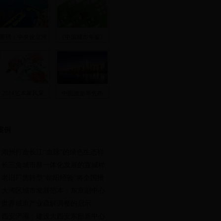
重磅！中央设立河
《中国城市年鉴》
2014艺术家风采
中国旅游率先布
案例
湖州打造长江“血脉”的绿色生态样
长三角城市群一体化发展的宣城样
老旧厂房转型“朝阳经验”将全国推
大湾区城市发展范本：东京副中心
世界城市产业疏解调整的启示
西安浐灞：建设大西安东部新中心