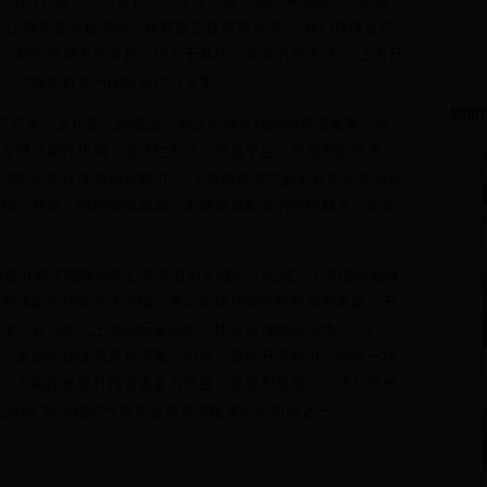
长期可持续、不可替代、可带来比较优势的关键能力，也就
”上海市委副秘书长、研究室主任康旭平说，“我们梳理近代
、纽约等城市的兴起，均在于其核心竞争力的形成。”上海只
力，才能更好参与国际合作与竞争。
城市
态宜居、文化多元的概念，而是全球性功能的高度集聚，包
的全球功能性机构，全球性市场、信息平台，高频率的技术
沛的创新环境和创新能力。”上海市经济学会会长周振华分析
的核心功能，城市能级越高，全球资源配置的半径越大、效率
提升城市能级和核心竞争力的关键词。比如，上海国际金融
融资源配置功能作为关键，推动全球功能性机构高度集聚，不
度。近几年，上海国际金融中心建设步伐明显加快。2017
亿元，金融市场体系逐步齐备。但是，要提升金融中心的这一核
放，大幅拓展境外投资者参与范围、渠道和规模，促进与境外
“上海油”等价格信号成为全球资源配置的风向标之一。