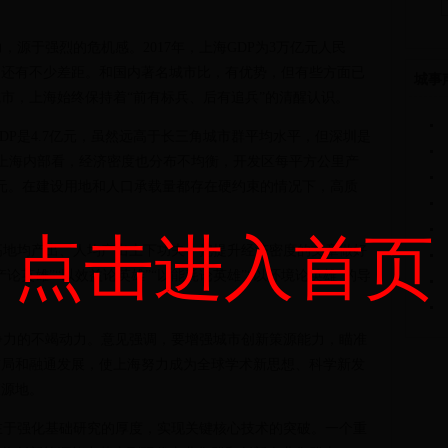
源于强烈的危机感。2017年，上海GDP为3万亿元人民
，还有不少差距。和国内著名城市比，有优势，但有些方面已
城事
市，上海始终保持着“前有标兵、后有追兵”的清醒认识。
DP是4.7亿元，虽然远高于长三角城市群平均水平，但深圳是
元。从上海内部看，经济密度也分布不均衡，开发区每平方公里产
多亿元。在建设用地和人口承载量都存在硬约束的情况下，高质
点击进入首页
地均产出、人均产出上下功夫，把提升经济密度的文章做好
论英雄”“以效益论英雄”“以能耗论英雄”“以环境论英雄”的导
力的不竭动力。意见强调，要增强城市创新策源能力，瞄准
布局和融通发展，使上海努力成为全球学术新思想、科学新发
策源地。
于强化基础研究的厚度，实现关键核心技术的突破。一个重