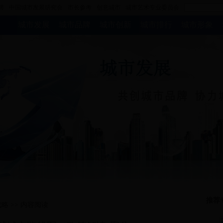
博
中国城市发展研究会
市长参考
创意城市
城市艺术专业委员会
城市发展
城市品牌
城市创新
城市排行
城市形象
推荐
战略
>> 内容阅读