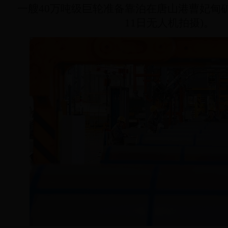
一艘40万吨级巨轮准备靠泊在唐山港曹妃甸矿石
11日无人机拍摄)。