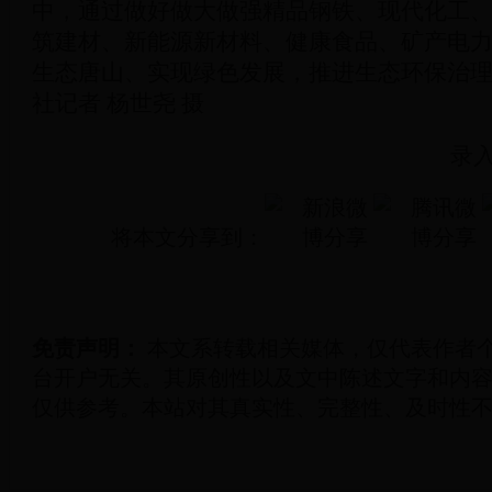
中，通过做好做大做强精品钢铁、现代化工
筑建材、新能源新材料、健康食品、矿产电
生态唐山、实现绿色发展，推进生态环保治
社记者 杨世尧 摄
录
将本文分享到：
免责声明：
本文系转载相关媒体，仅代表作者个人
台开户无关。其原创性以及文中陈述文字和内
仅供参考。本站对其真实性、完整性、及时性