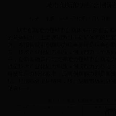
城市创新能力综合测评
作者： 来源：bet365平台开户 添加日期：1
城市创新能力是城市创新体系中所有要素
的总体能力，主要表现为城市创新体系的配
力。本报告城市创新能力综合测评是综合创
力、技术产业化能力和品牌创新能力三个方
中，创新基础条件与支撑能力是城市创新能
也是技术产业化能力和品牌创新能力的基础
科技生产力转化效率；品牌创新能力则是新
现。根据综合测评结果，按三类城市级别分别
见表1—1。