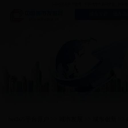
bet365平台开户微博
中国城市发展研究会
市长
城市发展
城市品
bet365平台开户
>>
城市发展
>>
城市创新
>>