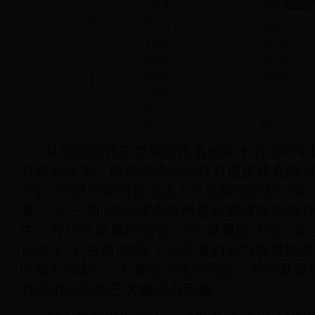
从综合测评三类城市排名的前十名城市可
有绝对优势，西部城市依然仅有重庆排在副省
7位，中部有郑州首次进入了地级市的前10名
看，“长三角”地区城市依然是我国城市创新的
中，有10个隶属江苏省，7个隶属浙江省，加
市位于“长三角”地区，该区域创新力明显较强
区有5个城市。上海处于领先地位，北京及深
我国由北至南三大城市创新极。