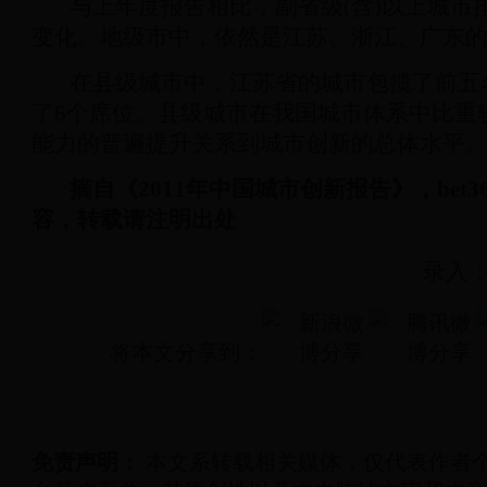
与上年度报告相比，副省级(含)以上城市
变化。地级市中，依然是江苏、浙江、广东
在县级城市中，江苏省的城市包揽了前五
了6个席位。县级城市在我国城市体系中比重
能力的普遍提升关系到城市创新的总体水平
摘自《2011年中国城市创新报告》，bet3
容，转载请注明出处
录入：
将本文分享到：
免责声明：
本文系转载相关媒体，仅代表作者个人