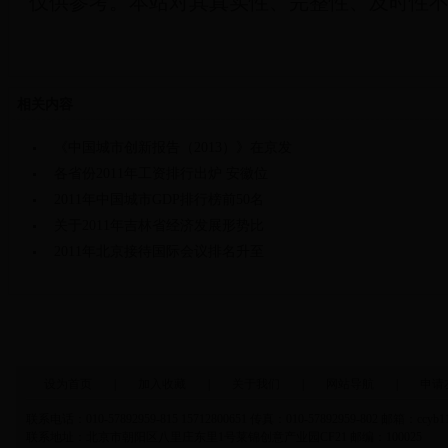
仅供参考。本站对其真实性、完整性、及时性
相关内容
《中国城市创新报告（2013）》在京发
各省份2011年工资排行出炉 安徽位
2011年中国城市GDP排行榜前50名
关于2011年吉林省经济发展形势比
2011年北京接待国际会议排名升至
设为首页
|
加入收藏
|
关于我们
|
网站导航
|
申请
联系电话：010-57892959-815 15712800651 传真：010-57892959-802 邮箱：ccyb1
联系地址：北京市朝阳区八里庄东里1号莱锦创意产业园CF21 邮编：100025