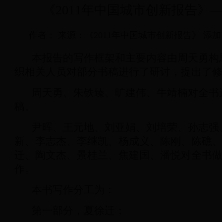
《2011年中国城市创新报告》
作者： 来源：《2011年中国城市创新报告》 添加日
本报告的写作框架和主要内容由周天勇构
织相关人员对部分书稿进行了研讨，提出了
周天勇、朱铁臻、旷建伟、牛靖楠对全书
稿。
尹晖、王元地、刘亚娟、刘培荣、孙志强
新、李志杰、李继凯、杨成义、陈刚、陈礁
迁、陶文杰、景桂兰、焦建国、潘悦对全书
作。
本书写作分工为：
第一部分，夏徐迁；