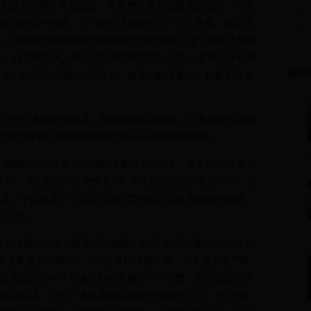
，在刺激动能逐步释放以后，季度增长又开始慢慢的减弱，一直
度到2009年一季度，上一轮经济放缓经历了七个季度，幅度为
现在，如果把2010年四季度的轻微反弹忽略掉，这一轮经济放缓
分点。这说明总体上第二轮放缓的幅度要小很多，更接近于软着
城市
，这一轮经济放缓的时间更长，放缓的幅度更小，就更不容易
为它相对比较复杂，既有周期性的变化，也有结构性的因
的放缓;既有短期因素的影响也有中长期因素的影响。
国出口通常每年年增长率都在20%以上，今年的出口在大
 .1%，7月份当月只增长了1%，8月份当月出口增长2.7%。全
背景。中国对第一大出口市场欧盟的出口呈现大幅度的回落，
3.6%。
资的增速也是逐月在放缓，1-8月份同比增长20.4%，比
资里面主要是三大版块，一个是基础设施投资，一个是房地产投
投资因为2008年刺激计划的实施扩大了基数，所以现在没有
幅度回落。今年一季度基础设施投资负增长2.1%，到5月份