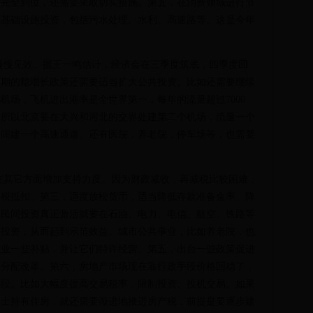
不完全到位，还需要采取切实措施。第五，在消费领域进行节
批基础设施投资，包括污水处理、水利、高速路等。这是今年
见效。据王一鸣估计，经济会在三季度筑底，四季度回
短期的稳增长政策还需要适当扩大公共投资。比如还需要继续
机场，飞机进出港率是全世界第一，每年的流量超过7000
，所以北京要在大兴和河北的交界处建第二个机场，流量一个
之间建一个高速通道。还有医院，养老院，停车场等，也需要
它方面增加支持力度。因为财政减收，再减税比较困难，
得税抵扣。第三，适度放松货币，适当降低存款准备金率、降
，民间投资真正激活就要在石油、电力、电信、航空、铁路等
本投资，从而起到示范效益。城市公共事业，比如养老院，也
企业一些补贴，并让它们特许经营。第五，出台一些政策促进
入分配改革。第六，房地产市场现在靠行政手段价格回稳了，
手段。比如大幅度提高交易税率，限制投资、投机交易。如果
人士持有住房，就还需要渐进地推进房产税，前提是要逐步建