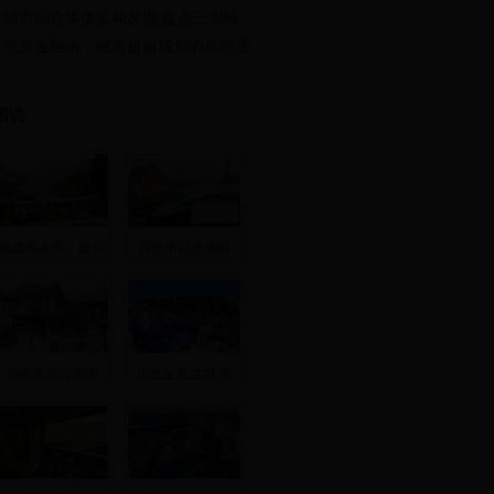
城市综合体借鉴和反思 盘点三大经
北京金融街：城市超前规划的典型成
图说
福建桐木关：游茶
高铁串起经济圈
湖南贵州云南的
印度蓝色之城 焦