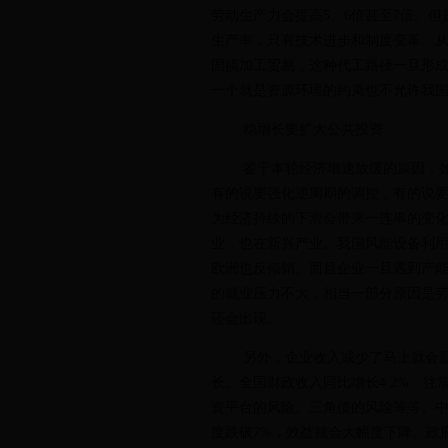
劳动生产力会提高5、6倍甚至7倍。
生产率，只有技术进步和制度变革。
国搞加工贸易，这种代工路径一旦形
一个就是资源环境的约束也不允许我
稳增长要扩大公共投资
鉴于本轮经济增速放缓的原因，如何
有的说要强化逆周期的调控，有的说
为经济持续的下滑会带来一连串的变
业，也在新兴产业。我国风能设备利用
欧洲也反倾销。而且企业一旦遇到产
的就业压力不大，相当一部分原因是
还会出现。
另外，企业收入减少了马上就会影响
长。全国财政收入同比增长4.2%，往
资平台的风险、三角债的风险等等。
度跌破7%，效益就会大幅度下降。政