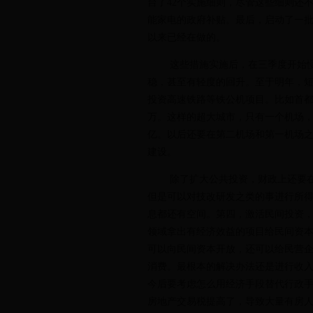
台了42个实施细则，尽管这些细则还
能家电的政府补贴。最后，启动了一
以来已经在做的。
这些措施实施后，在三季度开始慢慢
稳，甚至有轻度的回升。至于明年，
投资高速铁路等铁公机项目。比如首都
万。这样的超大城市，只有一个机场
亿。以后还要在第二机场和第一机场
建设。
除了扩大公共投资，财政上还要在其
但是可以对技改研发之类的事进行所
息都还有空间。第四，激活民间投资
领域拿出有经济效益的项目给民间资
可以向民间资本开放，还可以给民营
消费。最根本的解决办法还是进行收
今后要考虑怎么用经济手段替代行政
房地产交易税提高了，导致大量有房