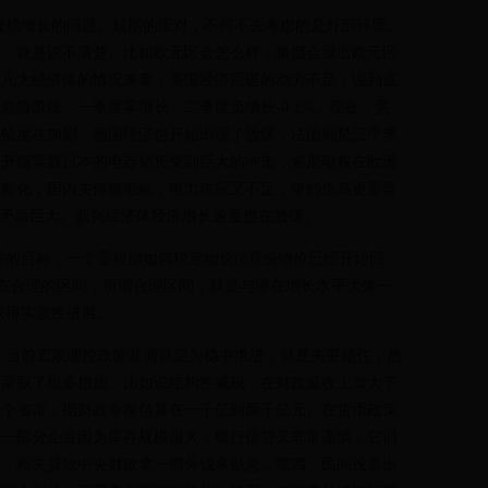
增长的问题。短期的应对，不得不去考虑的是外部环境。
性，就是说不清楚。比如欧元区会怎么样，希腊会退出欧元区
从几大经济体的情况来看，美国经济回暖的动力不足，说到底
危险阶段，一季度零增长，二季度负增长-0.2%。现在，意
退幅度在加剧，德国经济也开始出现了放缓，法国则是三个季
元升值导致日本的电器销售受到巨大的冲击，索尼电视在欧洲
老龄化，国内关停核电站，电力供应又不足，争钓鱼岛更是导
内矛盾巨大。新兴经济体经济增长速度也在放缓。
目标，一个是短期如何稳定物价(8月份物价已经开始回
定在合理的区间，所谓合理区间，就是与潜在增长水平大体一
取得实质性进展。
前宏观调控政策基调就定为稳中求进，就是先要稳住，然
，采取了很多措施。比如说结构性减税，在财政减收上加大了
十个省市，据财政专家估算在一千亿到两千亿元。在货币政策
当一部分企业因为库存规模很大，银行信贷又非常谨慎，它们
入，相关贷款中央财政拿一部分钱来贴息。第四，民间投资出