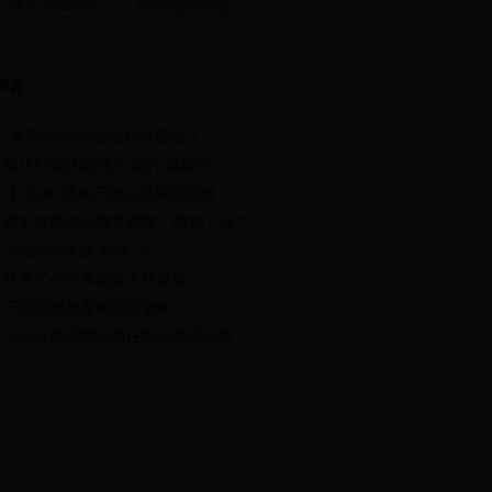
“淹没”在城市中
留学生眼中的迪
声音
“杀手锏”能否根治环保违法？
莫让PS成为政绩工程的“遮羞布”
“打白条”怪象不能总靠舆论监督
雨中做操仅为领导视察，讽刺了谁？
“学童”岂能成“彩民”？
转变工作作风狠抓工作落实
干部思想教育时刻不放松
为北京再招两名聘任制公务员点赞