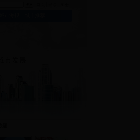
首 页
登 录
注 册
城市海报
城市推荐
专题